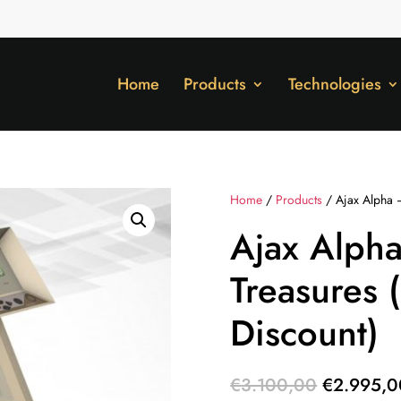
Home
Products
Technologies
Home
/
Products
/ Ajax Alpha 
Ajax Alph
Treasures
Discount)
Original
€
3.100,00
€
2.995,0