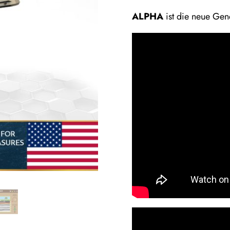
price
ALPHA
ist die neue Gen
was:
€3.100,0