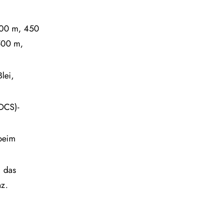
400 m, 450
500 m,
lei,
DCS)-
 beim
, das
nz.