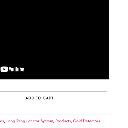
ADD TO CART
les
,
Long Rang Locator System
,
Products
,
Gold Detectors