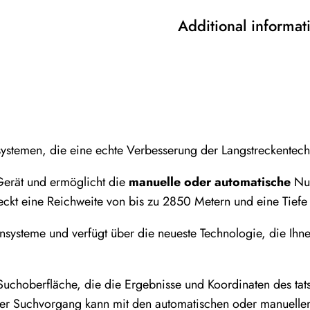
and
Treasures
Additional informat
(20%
Discount)
quantity
ystemen, die eine echte Verbesserung der Langstreckentechn
Gerät und ermöglicht die
manuelle oder automatische
Nut
ckt eine Reichweite von bis zu 2850 Metern und eine Tiefe
ensysteme und verfügt über die neueste Technologie, die Ihn
uchoberfläche, die die Ergebnisse und Koordinaten des tat
eser Suchvorgang kann mit den automatischen oder manuell