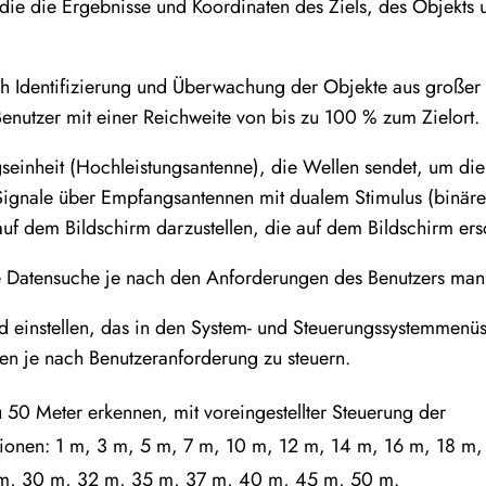
 die die Ergebnisse und Koordinaten des Ziels, des Objekts
ch Identifizierung und Überwachung der Objekte aus großer 
Benutzer mit einer Reichweite von bis zu 100 % zum Zielort.
einheit (Hochleistungsantenne), die Wellen sendet, um die Z
ignale über Empfangsantennen mit dualem Stimulus (binäre
uf dem Bildschirm darzustellen, die auf dem Bildschirm ers
ie Datensuche je nach den Anforderungen des Benutzers manu
d einstellen, das in den System- und Steuerungssystemmenüs 
en je nach Benutzeranforderung zu steuern.
u 50 Meter erkennen, mit voreingestellter Steuerung der
tionen: 1 m, 3 m, 5 m, 7 m, 10 m, 12 m, 14 m, 16 m, 18 m
m, 30 m, 32 m, 35 m, 37 m, 40 m, 45 m, 50 m.