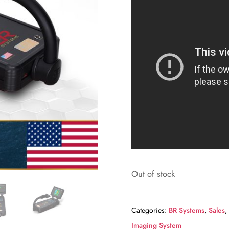
€7.100,00
Out of stock
Categories:
BR Systems
,
Sales
Imaging System