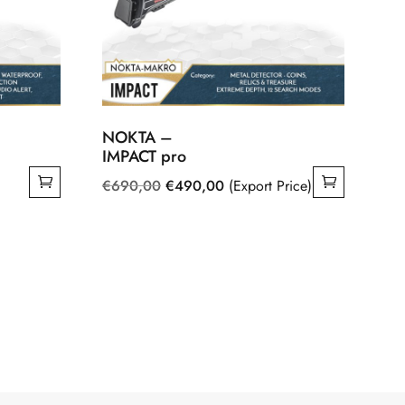
NOKTA –
IMPACT pro
Original
Current
€
690,00
€
490,00
(Export Price)
price
price
was:
is:
€690,00.
€490,00.