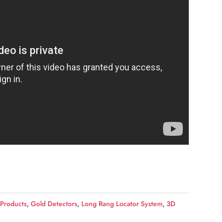
.
€6.400,00.
,
Products
,
Gold Detectors
,
Long Rang Locator System
,
3D