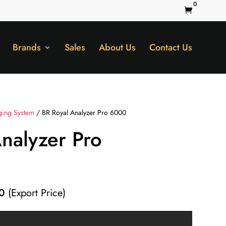
0

Brands
Sales
About Us
Contact Us
ging System
/ BR Royal Analyzer Pro 6000
nalyzer Pro
Current
0
(Export Price)
price
is: