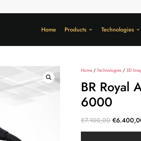
Home
Products
Technologies
Home
/
Technologies
/
3D Ima
BR Royal A
6000
Original
€
7.100,00
€
6.400,0
price
was: